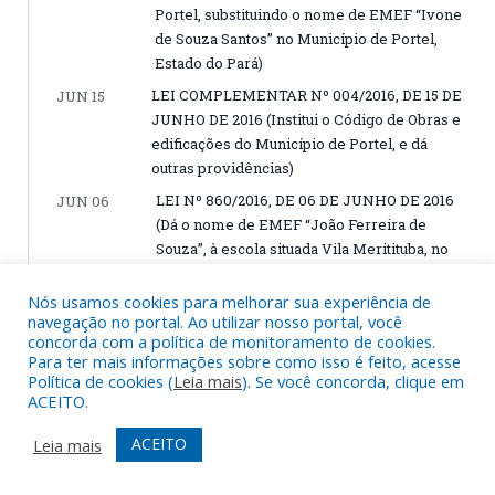
Portel, substituindo o nome de EMEF “Ivone
de Souza Santos” no Município de Portel,
Estado do Pará)
LEI COMPLEMENTAR Nº 004/2016, DE 15 DE
JUN 15
JUNHO DE 2016 (Institui o Código de Obras e
edificações do Município de Portel, e dá
outras providências)
LEI Nº 860/2016, DE 06 DE JUNHO DE 2016
JUN 06
(Dá o nome de EMEF “João Ferreira de
Souza”, à escola situada Vila Meritituba, no
rio Camarapi substituindo o nome de EMEF
“Antônio José” no Município de Portel,
Nós usamos cookies para melhorar sua experiência de
navegação no portal. Ao utilizar nosso portal, você
Estado do Pará)
concorda com a política de monitoramento de cookies.
LEI Nº 859/2016, DE 06 DE JUNHO DE 2016
JUN 06
Para ter mais informações sobre como isso é feito, acesse
(Dá o nome de EMEI “Orlando Pinto
Política de cookies (
Leia mais
). Se você concorda, clique em
ACEITO.
Monteiro”, à escola situada na Rua da
Castanheira S/N (entre a Passagem Emaús e
ACEITO
Leia mais
Rua Edson Guedes) no Bairro da Castanheira,
substituindo o nome de EMEI “Benedita do