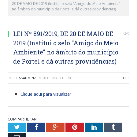
20 DE MAIO DE 2019 (Institui o selo “Amigo do Meio Ambiente”
no âmbito do município de Portel e dá outras providências)
LEI Nº 891/2019, DE 20 DE MAIO DE
0
2019 (Institui o selo “Amigo do Meio
Ambiente” no âmbito do município
de Portel e dá outras providências)
POR
CR2-ADMIN2
EM
20 DE MAIO DE 2019
LEIS
Clique aqui para visualizar
COMPARTILHAR:
Twitter
Facebook
Google+
Pinterest
LinkedIn
Tumblr