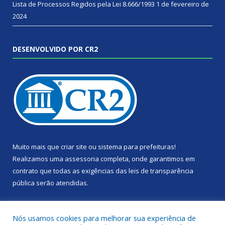
Lista de Processos Regidos pela Lei 8.666/1993
1 de fevereiro de
2024
DESENVOLVIDO POR CR2
Muito mais que
criar site
ou
sistema para prefeituras
!
Realizamos uma
assessoria
completa, onde garantimos em
contrato que todas as exigências das
leis de transparência
pública
serão atendidas.
Conheça o
PNTP
e o
Radar da Transparência Pública
Nós usamos cookies para melhorar sua experiência de