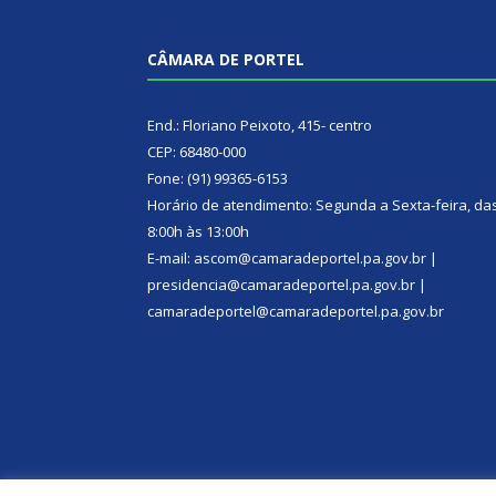
CÂMARA DE PORTEL
End.: Floriano Peixoto, 415- centro
CEP: 68480-000
Fone: (91) 99365-6153
Horário de atendimento: Segunda a Sexta-feira, da
8:00h às 13:00h
E-mail: ascom@camaradeportel.pa.gov.br |
presidencia@camaradeportel.pa.gov.br |
camaradeportel@camaradeportel.pa.gov.br