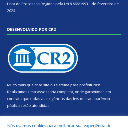
Lista de Processos Regidos pela Lei 8.666/1993
1 de fevereiro de
2024
DESENVOLVIDO POR CR2
Muito mais que
criar site
ou
sistema para prefeituras
!
Realizamos uma
assessoria
completa, onde garantimos em
contrato que todas as exigências das
leis de transparência
pública
serão atendidas.
Conheça o
PNTP
e o
Radar da Transparência Pública
Nós usamos cookies para melhorar sua experiência de