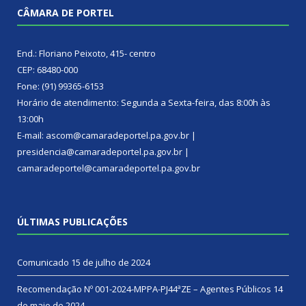
CÂMARA DE PORTEL
End.: Floriano Peixoto, 415- centro
CEP: 68480-000
Fone: (91) 99365-6153
Horário de atendimento: Segunda a Sexta-feira, das 8:00h às
13:00h
E-mail: ascom@camaradeportel.pa.gov.br |
presidencia@camaradeportel.pa.gov.br |
camaradeportel@camaradeportel.pa.gov.br
ÚLTIMAS PUBLICAÇÕES
Comunicado
15 de julho de 2024
Recomendação Nº 001-2024-MPPA-PJ44ªZE – Agentes Públicos
14
de maio de 2024