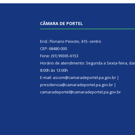
CÂMARA DE PORTEL
End.: Floriano Peixoto, 415- centro
CEP: 68480-000
Fone: (91) 99365-6153
Horário de atendimento: Segunda a Sexta-feira, da
8:00h às 13:00h
E-mail: ascom@camaradeportel.pa.gov.br |
presidencia@camaradeportel.pa.gov.br |
camaradeportel@camaradeportel.pa.gov.br