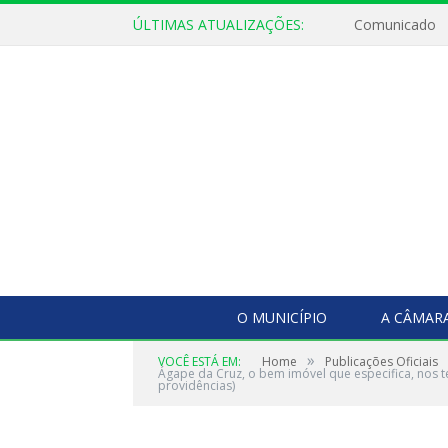
ÚLTIMAS ATUALIZAÇÕES:
Comunicado
O MUNICÍPIO
A CÂMAR
»
VOCÊ ESTÁ EM:
Home
Publicações Oficiais
Ágape da Cruz, o bem imóvel que especifica, nos ter
providências)