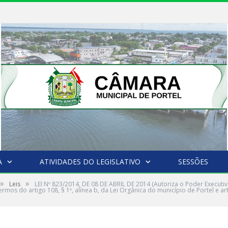
A
ATIVIDADES DO LEGISLATIVO
SESSÕES
»
»
Leis
LEI Nº 823/2014, DE 08 DE ABRIL DE 2014 (Autoriza o Poder Executiv
mos do artigo 108, § 1º, alínea b, da Lei Orgânica do município de Portel e arti