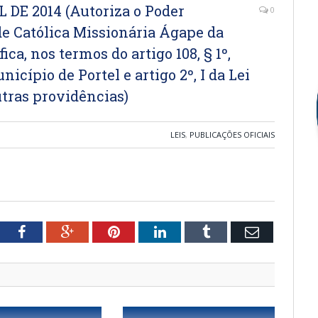
L DE 2014 (Autoriza o Poder
0
de Católica Missionária Ágape da
ca, nos termos do artigo 108, § 1º,
icípio de Portel e artigo 2º, I da Lei
utras providências)
LEIS
,
PUBLICAÇÕES OFICIAIS
tter
Facebook
Google+
Pinterest
LinkedIn
Tumblr
Email