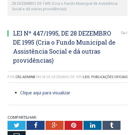
28 DEZEMBRO DE 1995 (Cria o Fundo Municipal de Assistência
Social e dá outras providências)
LEI Nº 447/1995, DE 28 DEZEMBRO
0
DE 1995 (Cria o Fundo Municipal de
Assistência Social e dá outras
providências)
POR
CR2-ADMIN8
EM
28 DE DEZEMBRO DE 1995
LEIS
,
PUBLICAÇÕES OFICIAIS
Clique aqui para visualizar
COMPARTILHAR:
Twitter
Facebook
Google+
Pinterest
LinkedIn
Tumblr