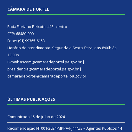
CÂMARA DE PORTEL
End.: Floriano Peixoto, 415- centro
CEP: 68480-000
Fone: (91) 99365-6153
Horário de atendimento: Segunda a Sexta-feira, das 8:00h às
13:00h
E-mail: ascom@camaradeportel.pa.gov.br |
presidencia@camaradeportel.pa.gov.br |
camaradeportel@camaradeportel.pa.gov.br
ÚLTIMAS PUBLICAÇÕES
Comunicado
15 de julho de 2024
Recomendação Nº 001-2024-MPPA-PJ44ªZE – Agentes Públicos
14