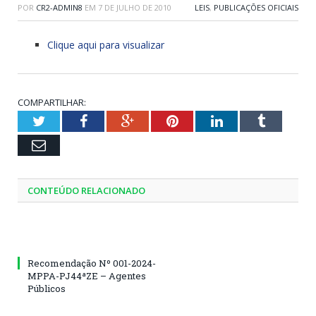
POR
CR2-ADMIN8
EM
7 DE JULHO DE 2010
LEIS
,
PUBLICAÇÕES OFICIAIS
Clique aqui para visualizar
COMPARTILHAR:
Twitter
Facebook
Google+
Pinterest
LinkedIn
Tumblr
Email
CONTEÚDO RELACIONADO
Recomendação Nº 001-2024-
MPPA-PJ44ªZE – Agentes
Públicos