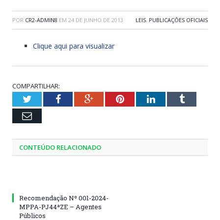
POR
CR2-ADMIN8
EM
24 DE JUNHO DE 2013
LEIS
,
PUBLICAÇÕES OFICIAIS
Clique aqui para visualizar
COMPARTILHAR:
Twitter
Facebook
Google+
Pinterest
LinkedIn
Tumblr
Email
CONTEÚDO RELACIONADO
Recomendação Nº 001-2024-
MPPA-PJ44ªZE – Agentes
Públicos