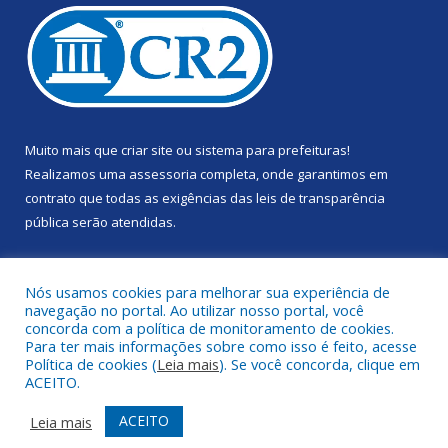
Muito mais que
criar site
ou
sistema para prefeituras
!
Realizamos uma
assessoria
completa, onde garantimos em
contrato que todas as exigências das
leis de transparência
pública
serão atendidas.
Conheça o
PNTP
e o
Radar da Transparência Pública
Nós usamos cookies para melhorar sua experiência de
navegação no portal. Ao utilizar nosso portal, você
concorda com a política de monitoramento de cookies.
Para ter mais informações sobre como isso é feito, acesse
Política de cookies (
Leia mais
). Se você concorda, clique em
Todos os direitos reservados a Câmara Municipal de Portel.
ACEITO.
Mapa do Site
Acessar Área Administrativa
ACEITO
Leia mais
Acessar Webmail