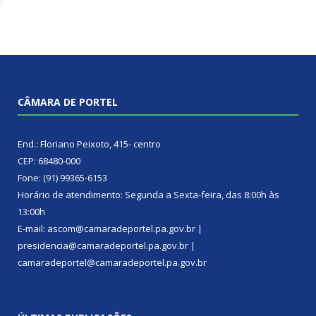
CÂMARA DE PORTEL
End.: Floriano Peixoto, 415- centro
CEP: 68480-000
Fone: (91) 99365-6153
Horário de atendimento: Segunda a Sexta-feira, das 8:00h às
13:00h
E-mail: ascom@camaradeportel.pa.gov.br |
presidencia@camaradeportel.pa.gov.br |
camaradeportel@camaradeportel.pa.gov.br