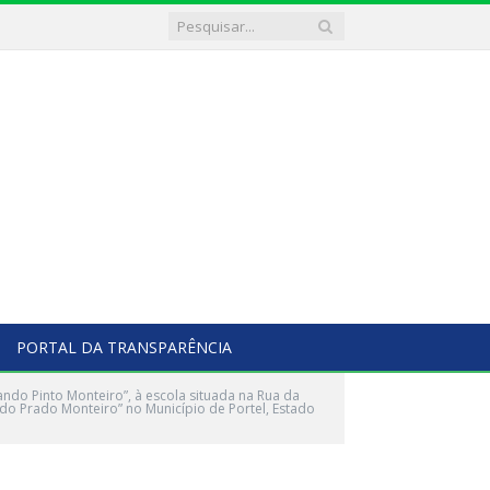
PORTAL DA TRANSPARÊNCIA
ndo Pinto Monteiro”, à escola situada na Rua da
do Prado Monteiro” no Município de Portel, Estado