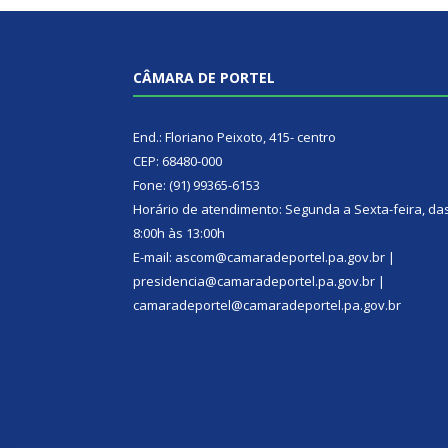
CÂMARA DE PORTEL
End.: Floriano Peixoto, 415- centro
CEP: 68480-000
Fone: (91) 99365-6153
Horário de atendimento: Segunda a Sexta-feira, da
8:00h às 13:00h
E-mail: ascom@camaradeportel.pa.gov.br |
presidencia@camaradeportel.pa.gov.br |
camaradeportel@camaradeportel.pa.gov.br