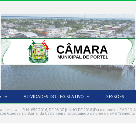
A
ATIVIDADES DO LEGISLATIVO
SESSÕES
»
»
Leis
LEI Nº 859/2016, DE 06 DE JUNHO DE 2016 (Dá o nome de EMEI “Orla
son Guedes) no Bairro da Castanheira, substituindo o nome de EMEI “Benedita 