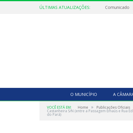
ÚLTIMAS ATUALIZAÇÕES:
Comunicado
O MUNICÍPIO
A CÂMAR
»
VOCÊ ESTÁ EM:
Home
Publicações Oficiais
Castanheira S/N (entre a Passagem Emaús e Rua Ed
do Pará)