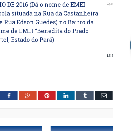
HO DE 2016 (Dá o nome de EMEI
0
cola situada na Rua da Castanheira
e Rua Edson Guedes) no Bairro da
ome de EMEI “Benedita do Prado
el, Estado do Pará)
LEIS
tter
Facebook
Google+
Pinterest
LinkedIn
Tumblr
Email