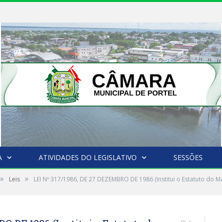
A
ATIVIDADES DO LEGISLATIVO
SESSÕES
»
»
Leis
LEI Nº 317/1986, DE 27 DEZEMBRO DE 1986 (Institui o Estatuto do Ma