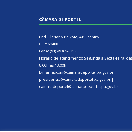
CÂMARA DE PORTEL
End.: Floriano Peixoto, 415- centro
CEP: 68480-000
Fone: (91) 99365-6153
Horário de atendimento: Segunda a Sexta-feira, da
8:00h às 13:00h
E-mail: ascom@camaradeportel.pa.gov.br |
presidencia@camaradeportel.pa.gov.br |
camaradeportel@camaradeportel.pa.gov.br