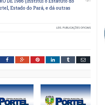
O DE 1986 (Institui o Estatuto do
0
tel, Estado do Pará, e dá outras
LEIS
,
PUBLICAÇÕES OFICIAIS
tter
Facebook
Google+
Pinterest
LinkedIn
Tumblr
Email