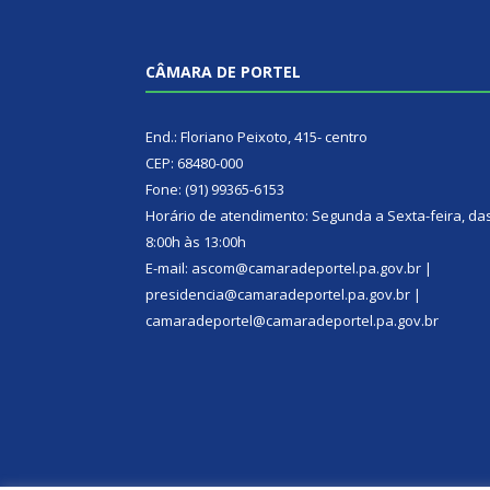
CÂMARA DE PORTEL
End.: Floriano Peixoto, 415- centro
CEP: 68480-000
Fone: (91) 99365-6153
Horário de atendimento: Segunda a Sexta-feira, da
8:00h às 13:00h
E-mail: ascom@camaradeportel.pa.gov.br |
presidencia@camaradeportel.pa.gov.br |
camaradeportel@camaradeportel.pa.gov.br