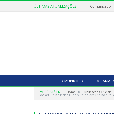
ÚLTIMAS ATUALIZAÇÕES:
Comunicado
O MUNICÍPIO
A CÂMAR
»
VOCÊ ESTÁ EM:
Home
Publicações Oficiais
do art. 5°, no inciso II, do § 3°, do Art.37 e no § 2°