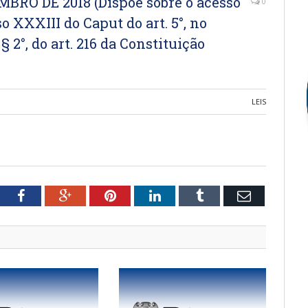
EMBRO DE 2018 (Dispõe sobre o acesso
0
o XXXIII do Caput do art. 5°, no
o § 2°, do art. 216 da Constituição
LEIS
tter
Facebook
Google+
Pinterest
LinkedIn
Tumblr
Email