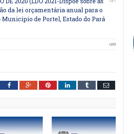
O DE 2020 (LDO 2021-Dispõe sobre as
0
ção da lei orçamentária anual para o
o Município de Portel, Estado do Pará
LEIS
tter
Facebook
Google+
Pinterest
LinkedIn
Tumblr
Email