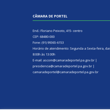
CÂMARA DE PORTEL
End.: Floriano Peixoto, 415- centro
CEP: 68480-000
Fone: (91) 99365-6153
Horário de atendimento: Segunda a Sexta-feira, da
8:00h às 13:00h
E-mail: ascom@camaradeportel.pa.gov.br |
presidencia@camaradeportel.pa.gov.br |
camaradeportel@camaradeportel.pa.gov.br