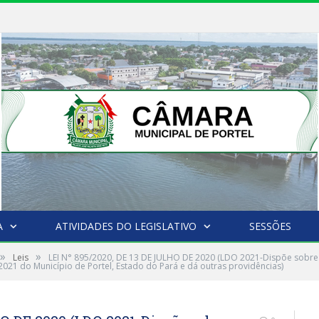
A
ATIVIDADES DO LEGISLATIVO
SESSÕES
»
»
Leis
LEI N° 895/2020, DE 13 DE JULHO DE 2020 (LDO 2021-Dispõe sobre a
2021 do Município de Portel, Estado do Pará e dá outras providências)