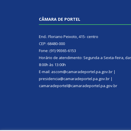
CÂMARA DE PORTEL
End.: Floriano Peixoto, 415- centro
CEP: 68480-000
Fone: (91) 99365-6153
Horário de atendimento: Segunda a Sexta-feira, da
8:00h às 13:00h
E-mail: ascom@camaradeportel.pa.gov.br |
presidencia@camaradeportel.pa.gov.br |
camaradeportel@camaradeportel.pa.gov.br