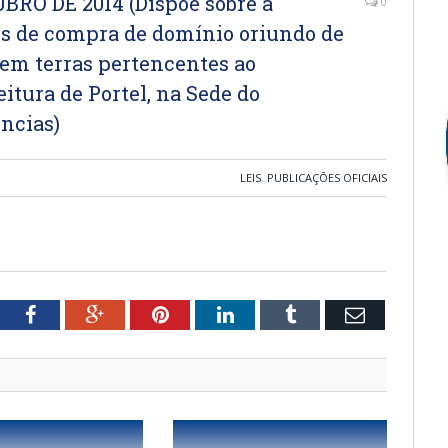
UBRO DE 2014 (Dispõe sobre a
0
vos de compra de domínio oriundo de
 em terras pertencentes ao
itura de Portel, na Sede do
ências)
LEIS
,
PUBLICAÇÕES OFICIAIS
tter
Facebook
Google+
Pinterest
LinkedIn
Tumblr
Email