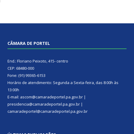
CÂMARA DE PORTEL
End.: Floriano Peixoto, 415- centro
CEP: 68480-000
Fone: (91) 99365-6153
Horário de atendimento: Segunda a Sexta-feira, das 8:00h às
13:00h
E-mail: ascom@camaradeportel.pa.gov.br |
presidencia@camaradeportel.pa.gov.br |
camaradeportel@camaradeportel.pa.gov.br