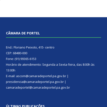
CÂMARA DE PORTEL
End.: Floriano Peixoto, 415- centro
CEP: 68480-000
Fone: (91) 99365-6153
Horário de atendimento: Segunda a Sexta-feira, das 8:00h às
13:00h
E-mail: ascom@camaradeportel.pa.gov.br |
presidencia@camaradeportel.pa.gov.br |
camaradeportel@camaradeportel.pa.gov.br
ÚLTIMAS PUBLICAÇÕES