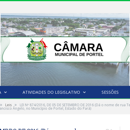
A
ATIVIDADES DO LEGISLATIVO
SESSÕES
»
»
Leis
LEI Nº 874/2016, DE 05 DE SETEMBRO DE 2016 (Dá o nome de rua T
ancisco Ângelo, no Município de Portel, Estado do Pará)