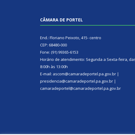
CÂMARA DE PORTEL
End.: Floriano Peixoto, 415- centro
CEP: 68480-000
Fone: (91) 99365-6153
Horário de atendimento: Segunda a Sexta-feira, da
8:00h às 13:00h
E-mail: ascom@camaradeportel.pa.gov.br |
presidencia@camaradeportel.pa.gov.br |
camaradeportel@camaradeportel.pa.gov.br