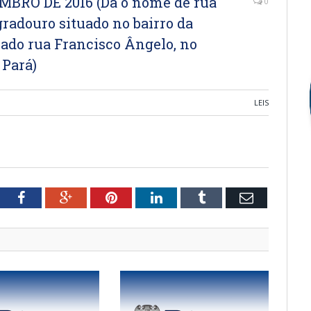
EMBRO DE 2016 (Dá o nome de rua
0
gradouro situado no bairro da
ado rua Francisco Ângelo, no
 Pará)
LEIS
tter
Facebook
Google+
Pinterest
LinkedIn
Tumblr
Email