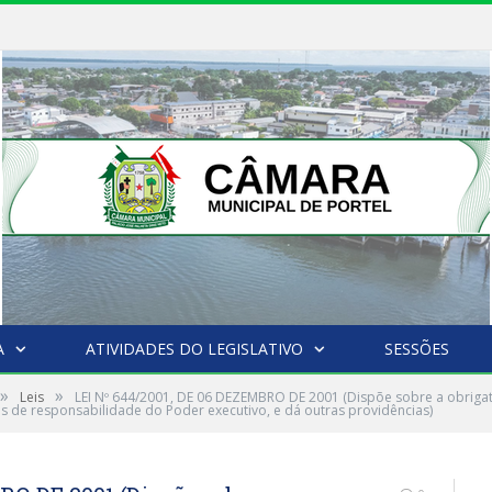
A
ATIVIDADES DO LEGISLATIVO
SESSÕES
»
»
Leis
LEI Nº 644/2001, DE 06 DEZEMBRO DE 2001 (Dispõe sobre a obriga
is de responsabilidade do Poder executivo, e dá outras providências)