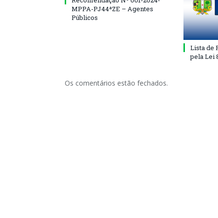
Recomendação Nº 001-2024-
MPPA-PJ44ªZE – Agentes
Públicos
Lista de
pela Lei
Os comentários estão fechados.