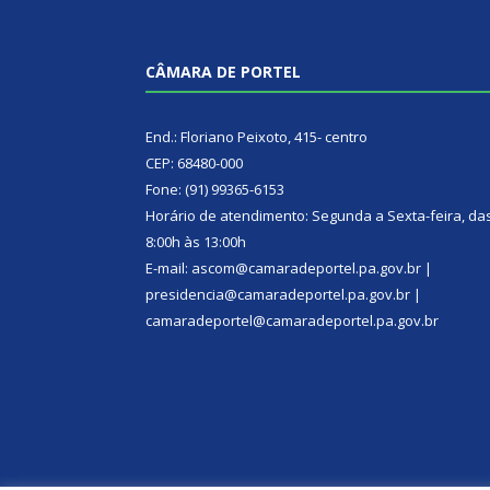
CÂMARA DE PORTEL
End.: Floriano Peixoto, 415- centro
CEP: 68480-000
Fone: (91) 99365-6153
Horário de atendimento: Segunda a Sexta-feira, da
8:00h às 13:00h
E-mail: ascom@camaradeportel.pa.gov.br |
presidencia@camaradeportel.pa.gov.br |
camaradeportel@camaradeportel.pa.gov.br