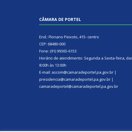
CÂMARA DE PORTEL
End.: Floriano Peixoto, 415- centro
CEP: 68480-000
Fone: (91) 99365-6153
Horário de atendimento: Segunda a Sexta-feira, da
8:00h às 13:00h
E-mail: ascom@camaradeportel.pa.gov.br |
presidencia@camaradeportel.pa.gov.br |
camaradeportel@camaradeportel.pa.gov.br