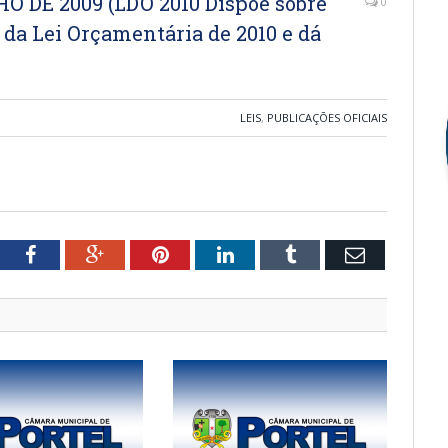
HO DE 2009 (LDO 2010 Dispõe sobre
0
o da Lei Orçamentária de 2010 e dá
LEIS
,
PUBLICAÇÕES OFICIAIS
tter
Facebook
Google+
Pinterest
LinkedIn
Tumblr
Email