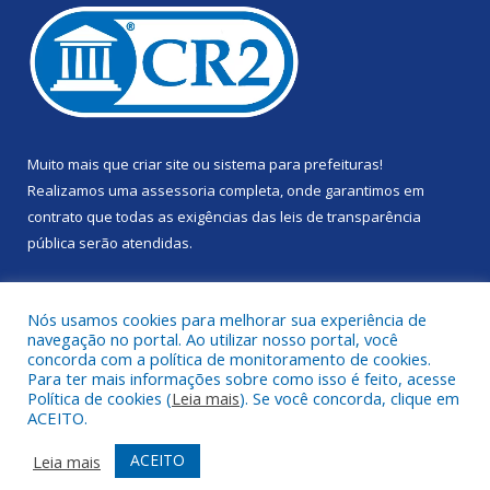
Muito mais que
criar site
ou
sistema para prefeituras
!
Realizamos uma
assessoria
completa, onde garantimos em
contrato que todas as exigências das
leis de transparência
pública
serão atendidas.
Conheça o
PNTP
e o
Radar da Transparência Pública
Nós usamos cookies para melhorar sua experiência de
navegação no portal. Ao utilizar nosso portal, você
concorda com a política de monitoramento de cookies.
Para ter mais informações sobre como isso é feito, acesse
Política de cookies (
Leia mais
). Se você concorda, clique em
Todos os direitos reservados a Câmara Municipal de Portel.
ACEITO.
Mapa do Site
Acessar Área Administrativa
ACEITO
Leia mais
Acessar Webmail