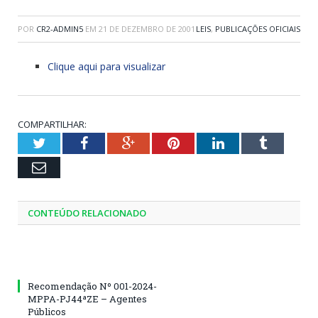
POR
CR2-ADMIN5
EM
21 DE DEZEMBRO DE 2001
LEIS
,
PUBLICAÇÕES OFICIAIS
Clique aqui para visualizar
COMPARTILHAR:
Twitter
Facebook
Google+
Pinterest
LinkedIn
Tumblr
Email
CONTEÚDO RELACIONADO
Recomendação Nº 001-2024-
MPPA-PJ44ªZE – Agentes
Públicos