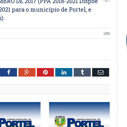
EMBRO DE 2017 (PPA 2018-2021 Dispõe
0
2021 para o município de Portel, e
s)
LEIS
tter
Facebook
Google+
Pinterest
LinkedIn
Tumblr
Email