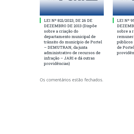
LEI Nº 821/2023, DE 26 DE
LEI Nº 9
DEZEMBRO DE 2013 (Dispõe
DEZEMBR
sobre a criação do
sobre a r
departamento municipal de
remunera
trânsito do município de Portel
públicos
– DEMUTRAN, da junta
de Portel
administrativo de recursos de
providên
infração – JARI e dá outras
providências)
Os comentários estão fechados.