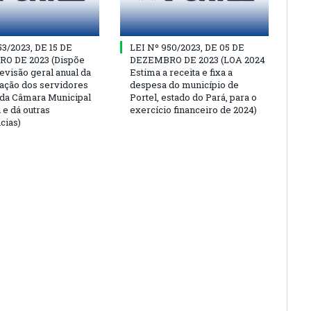
53/2023, DE 15 DE
LEI Nº 950/2023, DE 05 DE
O DE 2023 (Dispõe
DEZEMBRO DE 2023 (LOA 2024
evisão geral anual da
Estima a receita e fixa a
ção dos servidores
despesa do município de
 da Câmara Municipal
Portel, estado do Pará, para o
 e dá outras
exercício financeiro de 2024)
cias)