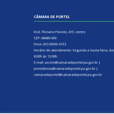
CÂMARA DE PORTEL
End.: Floriano Peixoto, 415- centro
CEP: 68480-000
Fone: (91) 99365-6153
Horário de atendimento: Segunda a Sexta-feira, da
8:00h às 13:00h
E-mail: ascom@camaradeportel.pa.gov.br |
presidencia@camaradeportel.pa.gov.br |
camaradeportel@camaradeportel.pa.gov.br