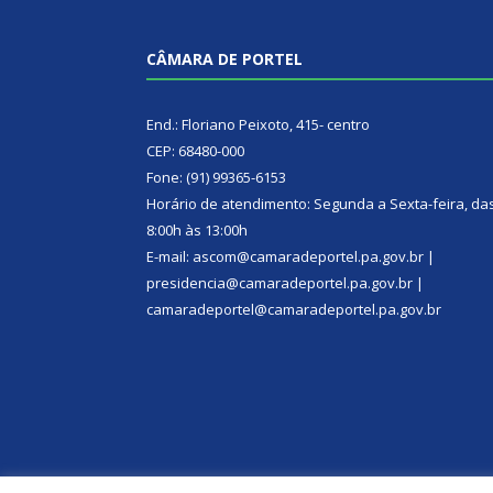
CÂMARA DE PORTEL
End.: Floriano Peixoto, 415- centro
CEP: 68480-000
Fone: (91) 99365-6153
Horário de atendimento: Segunda a Sexta-feira, da
8:00h às 13:00h
E-mail: ascom@camaradeportel.pa.gov.br |
presidencia@camaradeportel.pa.gov.br |
camaradeportel@camaradeportel.pa.gov.br