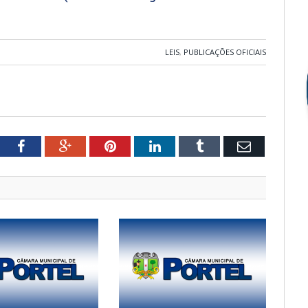
LEIS
,
PUBLICAÇÕES OFICIAIS
tter
Facebook
Google+
Pinterest
LinkedIn
Tumblr
Email