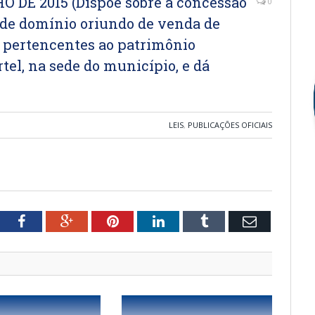
HO DE 2015 (Dispõe sobre a concessão
0
a de domínio oriundo de venda de
s pertencentes ao patrimônio
tel, na sede do município, e dá
LEIS
,
PUBLICAÇÕES OFICIAIS
tter
Facebook
Google+
Pinterest
LinkedIn
Tumblr
Email