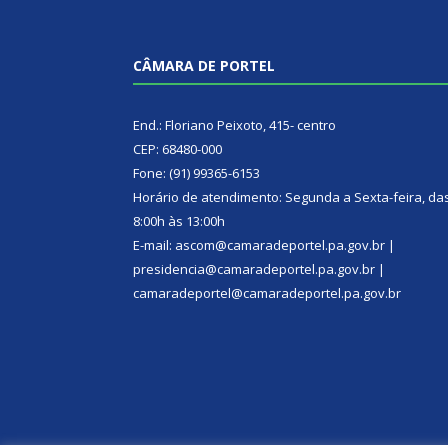
CÂMARA DE PORTEL
End.: Floriano Peixoto, 415- centro
CEP: 68480-000
Fone: (91) 99365-6153
Horário de atendimento: Segunda a Sexta-feira, da
8:00h às 13:00h
E-mail: ascom@camaradeportel.pa.gov.br |
presidencia@camaradeportel.pa.gov.br |
camaradeportel@camaradeportel.pa.gov.br