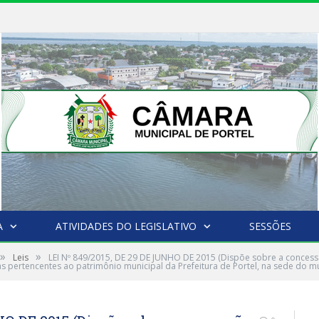
A
ATIVIDADES DO LEGISLATIVO
SESSÕES
»
»
Leis
LEI Nº 849/2015, DE 29 DE JUNHO DE 2015 (Dispõe sobre a concessã
s pertencentes ao patrimônio municipal da Prefeitura de Portel, na sede do mu