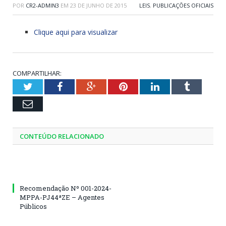
POR
CR2-ADMIN3
EM
23 DE JUNHO DE 2015
LEIS
,
PUBLICAÇÕES OFICIAIS
Clique aqui para visualizar
COMPARTILHAR:
Twitter
Facebook
Google+
Pinterest
LinkedIn
Tumblr
Email
CONTEÚDO RELACIONADO
Recomendação Nº 001-2024-
MPPA-PJ44ªZE – Agentes
Públicos