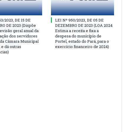
53/2023, DE 15 DE
LEI Nº 950/2023, DE 05 DE
O DE 2023 (Dispõe
DEZEMBRO DE 2023 (LOA 2024
evisão geral anual da
Estima a receita e fixa a
ção dos servidores
despesa do município de
 da Câmara Municipal
Portel, estado do Pará, para o
 e dá outras
exercício financeiro de 2024)
cias)