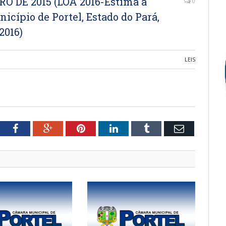
RO DE 2015 (LOA 2016-Estima a
0
icípio de Portel, Estado do Pará,
2016)
LEIS
tter
Facebook
Google+
Pinterest
LinkedIn
Tumblr
Email