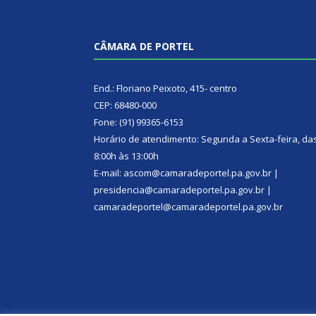
CÂMARA DE PORTEL
End.: Floriano Peixoto, 415- centro
CEP: 68480-000
Fone: (91) 99365-6153
Horário de atendimento: Segunda a Sexta-feira, da
8:00h às 13:00h
E-mail: ascom@camaradeportel.pa.gov.br |
presidencia@camaradeportel.pa.gov.br |
camaradeportel@camaradeportel.pa.gov.br