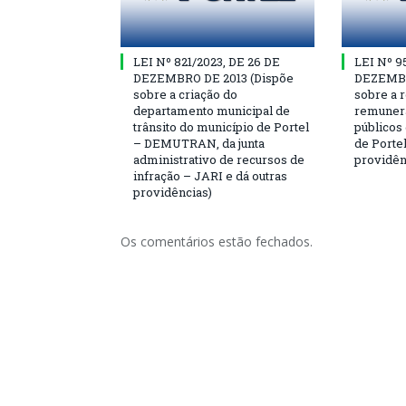
LEI Nº 821/2023, DE 26 DE
LEI Nº 9
DEZEMBRO DE 2013 (Dispõe
DEZEMBR
sobre a criação do
sobre a r
departamento municipal de
remunera
trânsito do município de Portel
públicos
– DEMUTRAN, da junta
de Portel
administrativo de recursos de
providên
infração – JARI e dá outras
providências)
Os comentários estão fechados.