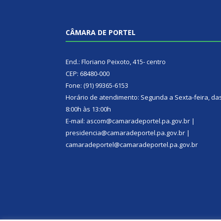
CÂMARA DE PORTEL
End.: Floriano Peixoto, 415- centro
CEP: 68480-000
Fone: (91) 99365-6153
Horário de atendimento: Segunda a Sexta-feira, da
8:00h às 13:00h
E-mail: ascom@camaradeportel.pa.gov.br |
presidencia@camaradeportel.pa.gov.br |
camaradeportel@camaradeportel.pa.gov.br