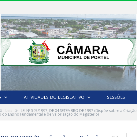
A
ATIVIDADES DO LEGISLATIVO
SESSÕES
»
»
Leis
LEI Nº 597/1997, DE 04 SETEMBRO DE 1997 (Dispõe sobre a Criaç
 do Ensino Fundamental e de Valorização do Magistério)