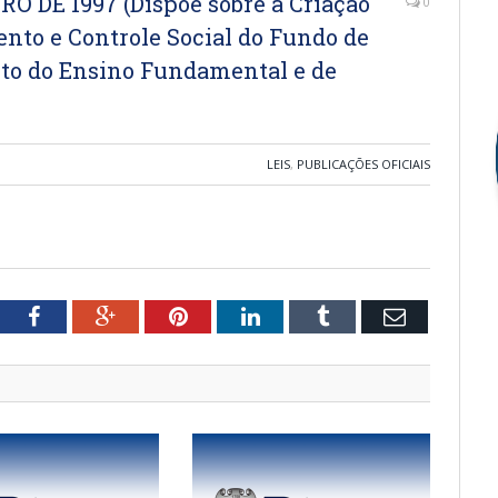
RO DE 1997 (Dispõe sobre a Criação
0
to e Controle Social do Fundo de
o do Ensino Fundamental e de
LEIS
,
PUBLICAÇÕES OFICIAIS
tter
Facebook
Google+
Pinterest
LinkedIn
Tumblr
Email