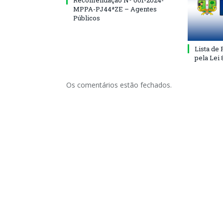
Recomendação Nº 001-2024-
MPPA-PJ44ªZE – Agentes
Públicos
Lista de
pela Lei
Os comentários estão fechados.