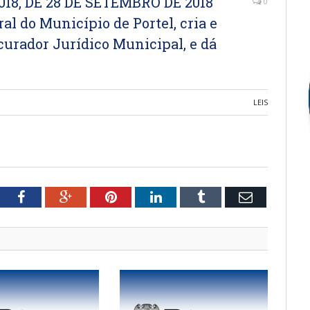
8, DE 28 DE SETEMBRO DE 2018
0
al do Município de Portel, cria e
curador Jurídico Municipal, e dá
LEIS
tter
Facebook
Google+
Pinterest
LinkedIn
Tumblr
Email