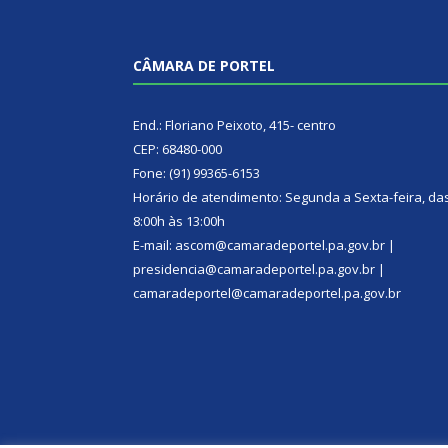
CÂMARA DE PORTEL
End.: Floriano Peixoto, 415- centro
CEP: 68480-000
Fone: (91) 99365-6153
Horário de atendimento: Segunda a Sexta-feira, da
8:00h às 13:00h
E-mail: ascom@camaradeportel.pa.gov.br |
presidencia@camaradeportel.pa.gov.br |
camaradeportel@camaradeportel.pa.gov.br