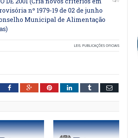
O DE 2001 (Cria novos critérios em
0
visória nº 1979-19 de 02 de junho
Conselho Municipal de Alimentação
as)
LEIS
,
PUBLICAÇÕES OFICIAIS
tter
Facebook
Google+
Pinterest
LinkedIn
Tumblr
Email