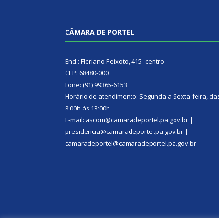
CÂMARA DE PORTEL
End.: Floriano Peixoto, 415- centro
CEP: 68480-000
Fone: (91) 99365-6153
Horário de atendimento: Segunda a Sexta-feira, da
8:00h às 13:00h
E-mail: ascom@camaradeportel.pa.gov.br |
presidencia@camaradeportel.pa.gov.br |
camaradeportel@camaradeportel.pa.gov.br