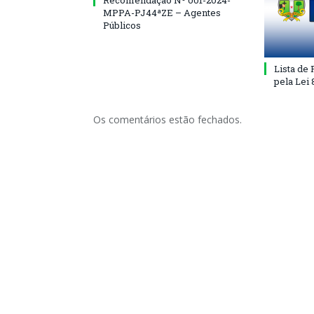
Recomendação Nº 001-2024-
MPPA-PJ44ªZE – Agentes
Públicos
Lista de
pela Lei
Os comentários estão fechados.