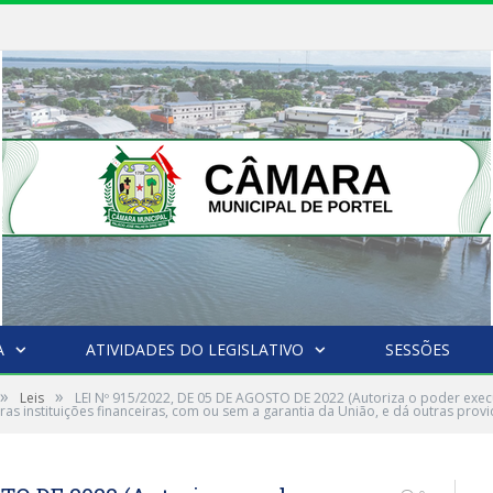
A
ATIVIDADES DO LEGISLATIVO
SESSÕES
»
»
Leis
LEI Nº 915/2022, DE 05 DE AGOSTO DE 2022 (Autoriza o poder exec
ras instituições financeiras, com ou sem a garantia da União, e dá outras provi