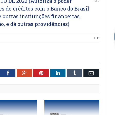
STO DE 2022 (Autoriza o poder
0
es de créditos com o Banco do Brasil
 outras instituições financeiras,
o, e dá outras providências)
LEIS
tter
Facebook
Google+
Pinterest
LinkedIn
Tumblr
Email