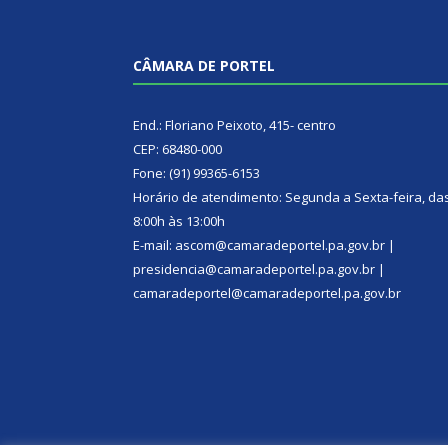
CÂMARA DE PORTEL
End.: Floriano Peixoto, 415- centro
CEP: 68480-000
Fone: (91) 99365-6153
Horário de atendimento: Segunda a Sexta-feira, da
8:00h às 13:00h
E-mail: ascom@camaradeportel.pa.gov.br |
presidencia@camaradeportel.pa.gov.br |
camaradeportel@camaradeportel.pa.gov.br