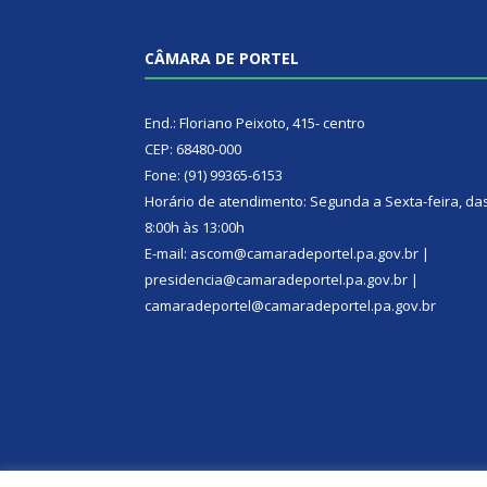
CÂMARA DE PORTEL
End.: Floriano Peixoto, 415- centro
CEP: 68480-000
Fone: (91) 99365-6153
Horário de atendimento: Segunda a Sexta-feira, da
8:00h às 13:00h
E-mail: ascom@camaradeportel.pa.gov.br |
presidencia@camaradeportel.pa.gov.br |
camaradeportel@camaradeportel.pa.gov.br