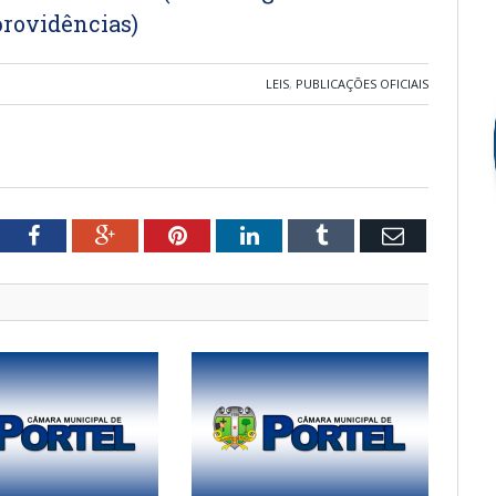
 providências)
LEIS
,
PUBLICAÇÕES OFICIAIS
tter
Facebook
Google+
Pinterest
LinkedIn
Tumblr
Email