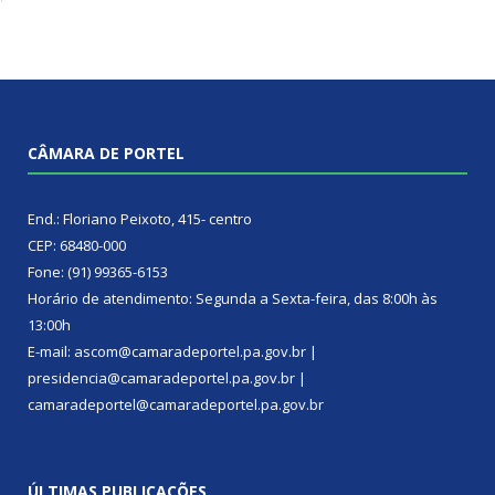
CÂMARA DE PORTEL
End.: Floriano Peixoto, 415- centro
CEP: 68480-000
Fone: (91) 99365-6153
Horário de atendimento: Segunda a Sexta-feira, das 8:00h às
13:00h
E-mail: ascom@camaradeportel.pa.gov.br |
presidencia@camaradeportel.pa.gov.br |
camaradeportel@camaradeportel.pa.gov.br
ÚLTIMAS PUBLICAÇÕES