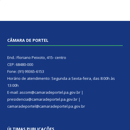
CÂMARA DE PORTEL
End.: Floriano Peixoto, 415- centro
CEP: 68480-000
Fone: (91) 99365-6153
Horário de atendimento: Segunda a Sexta-feira, das 8:00h às
13:00h
E-mail: ascom@camaradeportel.pa.gov.br |
presidencia@camaradeportel.pa.gov.br |
camaradeportel@camaradeportel.pa.gov.br
ÚLTIMAS PUBLICAÇÕES