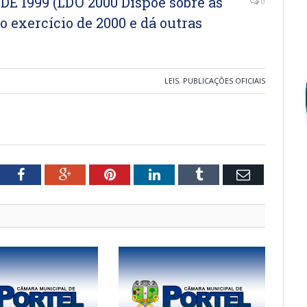
DE 1999 (LDO 2000 Dispõe sobre as
0
o exercício de 2000 e dá outras
LEIS
,
PUBLICAÇÕES OFICIAIS
tter
Facebook
Google+
Pinterest
LinkedIn
Tumblr
Email