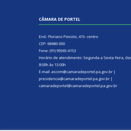
CÂMARA DE PORTEL
End.: Floriano Peixoto, 415- centro
CEP: 68480-000
Fone: (91) 99365-6153
Horário de atendimento: Segunda a Sexta-feira, da
8:00h às 13:00h
E-mail: ascom@camaradeportel.pa.gov.br |
presidencia@camaradeportel.pa.gov.br |
camaradeportel@camaradeportel.pa.gov.br