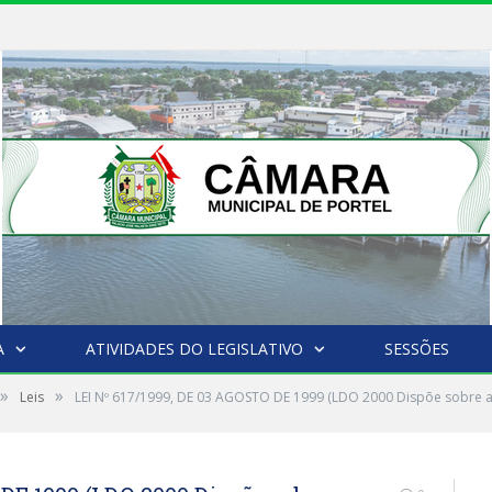
A
ATIVIDADES DO LEGISLATIVO
SESSÕES
»
»
Leis
LEI Nº 617/1999, DE 03 AGOSTO DE 1999 (LDO 2000 Dispõe sobre as