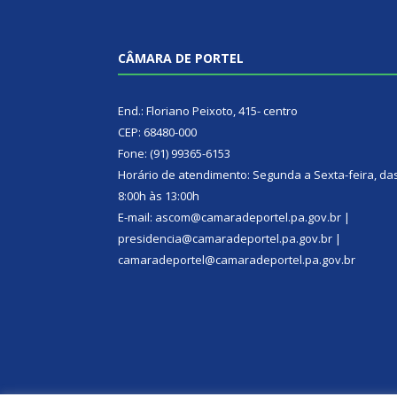
CÂMARA DE PORTEL
End.: Floriano Peixoto, 415- centro
CEP: 68480-000
Fone: (91) 99365-6153
Horário de atendimento: Segunda a Sexta-feira, da
8:00h às 13:00h
E-mail: ascom@camaradeportel.pa.gov.br |
presidencia@camaradeportel.pa.gov.br |
camaradeportel@camaradeportel.pa.gov.br