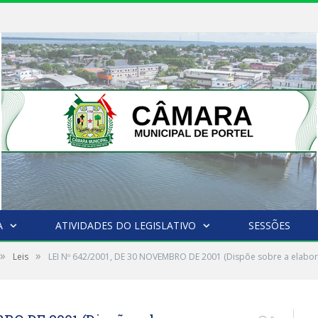
A
ATIVIDADES DO LEGISLATIVO
SESSÕES
»
»
Leis
LEI Nº 642/2001, DE 30 NOVEMBRO DE 2001 (Dispõe sobre a elabora