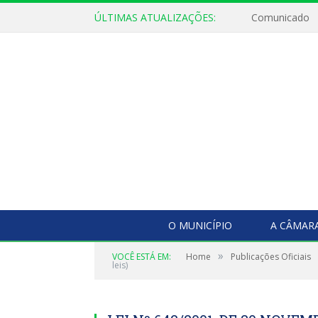
ÚLTIMAS ATUALIZAÇÕES:
Comunicado
O MUNICÍPIO
A CÂMAR
»
VOCÊ ESTÁ EM:
Home
Publicações Oficiais
leis)