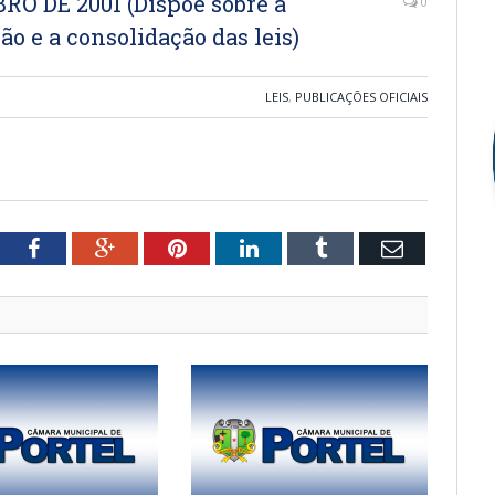
RO DE 2001 (Dispõe sobre a
0
ção e a consolidação das leis)
LEIS
,
PUBLICAÇÕES OFICIAIS
tter
Facebook
Google+
Pinterest
LinkedIn
Tumblr
Email