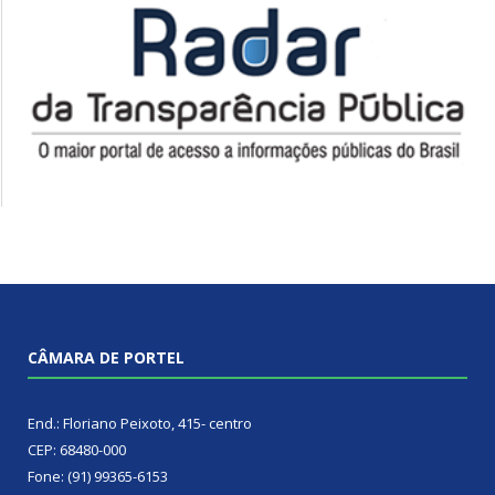
CÂMARA DE PORTEL
End.: Floriano Peixoto, 415- centro
CEP: 68480-000
Fone: (91) 99365-6153