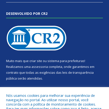
DESENVOLVIDO POR CR2
Muito mais que
criar site
ou
sistema para prefeituras
!
Realizamos uma
assessoria
completa, onde garantimos em
contrato que todas as exigências das
leis de transparência
pública
serão atendidas.
Conheça o
PNTP
e o
Radar da Transparência Pública
Nós usamos cookies para melhorar sua experiência de
navegação no portal. Ao utilizar nosso portal, você
concorda com a política de monitoramento de cookies.
Para ter mais informações sobre como isso é feito, acesse