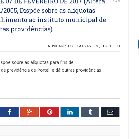
DE 07 DE FEVEREIRO DE 2017 (Altera
0
01/2005, Dispõe sobre as alíquotas
olhimento ao instituto municipal de
tras providências)
ATIVIDADES LEGISLATIVAS
,
PROJETOS DE LEI
ispõe sobre as alíquotas para fins de
 de previdência de Portel, e dá outras providências
tter
Facebook
Google+
Pinterest
LinkedIn
Tumblr
Email