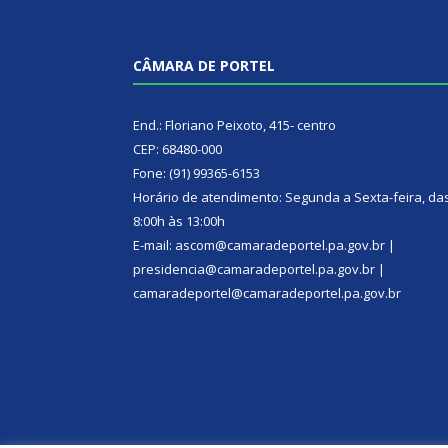
CÂMARA DE PORTEL
End.: Floriano Peixoto, 415- centro
CEP: 68480-000
Fone: (91) 99365-6153
Horário de atendimento: Segunda a Sexta-feira, da
8:00h às 13:00h
E-mail: ascom@camaradeportel.pa.gov.br |
presidencia@camaradeportel.pa.gov.br |
camaradeportel@camaradeportel.pa.gov.br