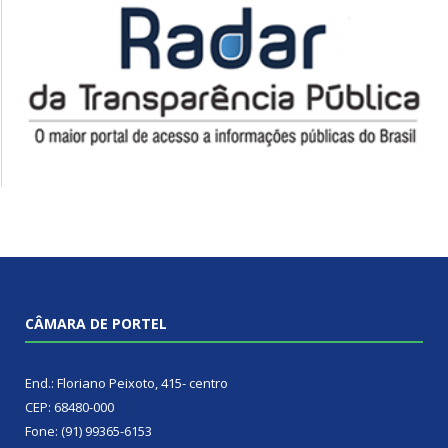
CÂMARA DE PORTEL
End.: Floriano Peixoto, 415- centro
CEP: 68480-000
Fone: (91) 99365-6153