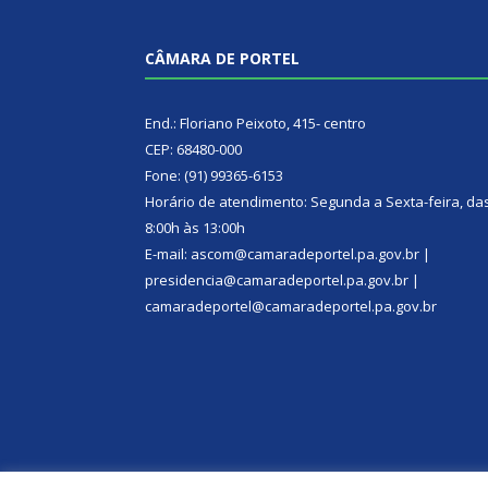
CÂMARA DE PORTEL
End.: Floriano Peixoto, 415- centro
CEP: 68480-000
Fone: (91) 99365-6153
Horário de atendimento: Segunda a Sexta-feira, da
8:00h às 13:00h
E-mail: ascom@camaradeportel.pa.gov.br |
presidencia@camaradeportel.pa.gov.br |
camaradeportel@camaradeportel.pa.gov.br