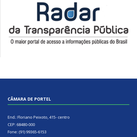
CÂMARA DE PORTEL
End.: Floriano Peixoto, 415- centro
CEP: 68480-000
Fone: (91) 99365-6153