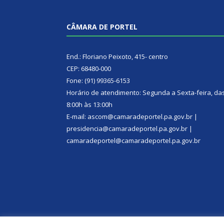
CÂMARA DE PORTEL
End.: Floriano Peixoto, 415- centro
CEP: 68480-000
Fone: (91) 99365-6153
Horário de atendimento: Segunda a Sexta-feira, da
8:00h às 13:00h
E-mail: ascom@camaradeportel.pa.gov.br |
presidencia@camaradeportel.pa.gov.br |
camaradeportel@camaradeportel.pa.gov.br