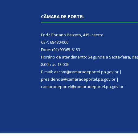
CÂMARA DE PORTEL
End.: Floriano Peixoto, 415- centro
CEP: 68480-000
Fone: (91) 99365-6153
Horário de atendimento: Segunda a Sexta-feira, da
8:00h às 13:00h
E-mail: ascom@camaradeportel.pa.gov.br |
presidencia@camaradeportel.pa.gov.br |
camaradeportel@camaradeportel.pa.gov.br