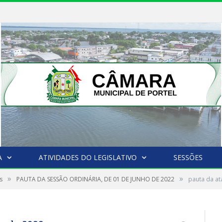
A
ATIVIDADES DO LEGISLATIVO
SESSÕES
»
»
s
PAUTA DA SESSÃO ORDINÁRIA, DE 01 DE JUNHO DE 2022
pauta da at