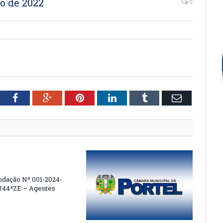
ho de 2022
0
tter
Facebook
Google+
Pinterest
LinkedIn
Tumblr
Email
dação Nº 001-2024-
44ªZE – Agentes