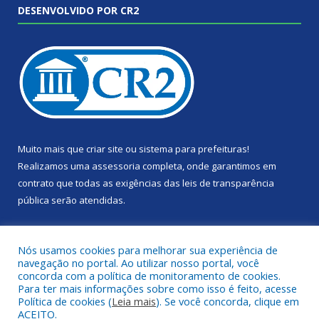
DESENVOLVIDO POR CR2
Muito mais que
criar site
ou
sistema para prefeituras
!
Realizamos uma
assessoria
completa, onde garantimos em
contrato que todas as exigências das
leis de transparência
pública
serão atendidas.
Conheça o
PNTP
e o
Radar da Transparência Pública
Nós usamos cookies para melhorar sua experiência de
navegação no portal. Ao utilizar nosso portal, você
concorda com a política de monitoramento de cookies.
Para ter mais informações sobre como isso é feito, acesse
Política de cookies (
Leia mais
). Se você concorda, clique em
Todos os direitos reservados a Câmara Municipal de Portel.
ACEITO.