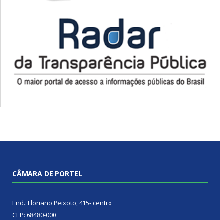
CÂMARA DE PORTEL
End.: Floriano Peixoto, 415- centro
CEP: 68480-000