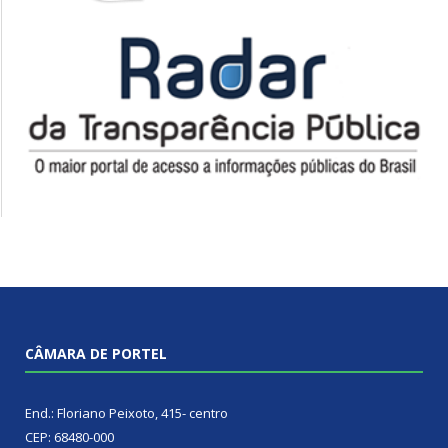
CÂMARA DE PORTEL
End.: Floriano Peixoto, 415- centro
CEP: 68480-000