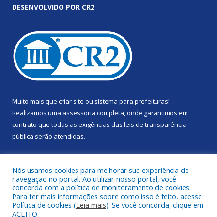
DESENVOLVIDO POR CR2
Muito mais que
criar site
ou
sistema para prefeituras
!
Realizamos uma
assessoria
completa, onde garantimos em
contrato que todas as exigências das
leis de transparência
pública
serão atendidas.
Conheça o
PNTP
e o
Radar da Transparência Pública
Nós usamos cookies para melhorar sua experiência de
navegação no portal. Ao utilizar nosso portal, você
concorda com a política de monitoramento de cookies.
Para ter mais informações sobre como isso é feito, acesse
Política de cookies (
Leia mais
). Se você concorda, clique em
Todos os direitos reservados a Câmara Municipal de Portel.
ACEITO.