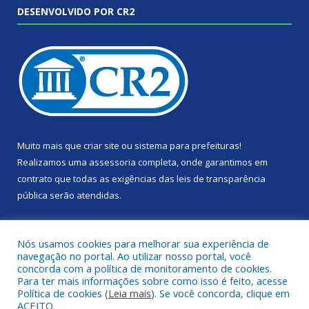
DESENVOLVIDO POR CR2
Muito mais que
criar site
ou
sistema para prefeituras
!
Realizamos uma
assessoria
completa, onde garantimos em
contrato que todas as exigências das
leis de transparência
pública
serão atendidas.
Conheça o
PNTP
e o
Radar da Transparência Pública
Nós usamos cookies para melhorar sua experiência de
navegação no portal. Ao utilizar nosso portal, você
concorda com a política de monitoramento de cookies.
Para ter mais informações sobre como isso é feito, acesse
Política de cookies (
Leia mais
). Se você concorda, clique em
Todos os direitos reservados a Câmara Municipal de Portel.
ACEITO.