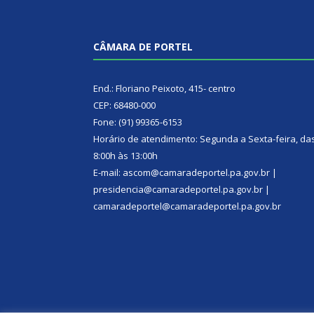
CÂMARA DE PORTEL
End.: Floriano Peixoto, 415- centro
CEP: 68480-000
Fone: (91) 99365-6153
Horário de atendimento: Segunda a Sexta-feira, da
8:00h às 13:00h
E-mail: ascom@camaradeportel.pa.gov.br |
presidencia@camaradeportel.pa.gov.br |
camaradeportel@camaradeportel.pa.gov.br