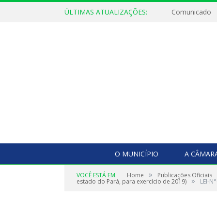
ÚLTIMAS ATUALIZAÇÕES:
Comunicado
O MUNICÍPIO
A CÂMAR
»
VOCÊ ESTÁ EM:
Home
Publicações Oficiais
»
estado do Pará, para exercício de 2019)
LEI-N