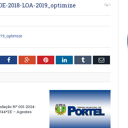
DE-2018-LOA-2019_optimize
0
19_optimize
tter
Facebook
Google+
Pinterest
LinkedIn
Tumblr
Email
dação Nº 001-2024-
44ªZE – Agentes