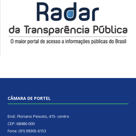
CÂMARA DE PORTEL
End.: Floriano Peixoto, 415- centro
CEP: 68480-000
Fone: (91) 99365-6153