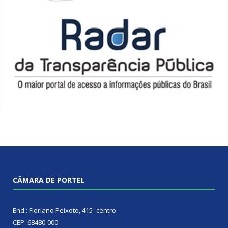
CÂMARA DE PORTEL
End.: Floriano Peixoto, 415- centro
CEP: 68480-000