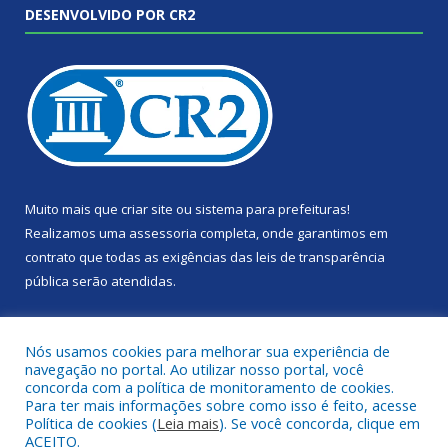
DESENVOLVIDO POR CR2
Muito mais que
criar site
ou
sistema para prefeituras
!
Realizamos uma
assessoria
completa, onde garantimos em
contrato que todas as exigências das
leis de transparência
pública
serão atendidas.
Conheça o
PNTP
e o
Radar da Transparência Pública
Nós usamos cookies para melhorar sua experiência de
navegação no portal. Ao utilizar nosso portal, você
concorda com a política de monitoramento de cookies.
Para ter mais informações sobre como isso é feito, acesse
Política de cookies (
Leia mais
). Se você concorda, clique em
Todos os direitos reservados a Câmara Municipal de Portel.
ACEITO.